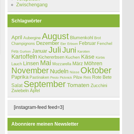
Zwischengang
Schlagwörter
August
April
Blumenkohl
Aubergine
Brot
Dezember
Februar
Champignons
Fenchel
Eier
Erbsen
Juli
Juni
Januar
Feta
Gurken
Karotten
Kartoffeln
Käse
Kichererbsen
Kuchen
Kürbis
Mai
Linsen
Möhren
März
Lauch
Mozzarella
Oktober
November
Nudeln
Nüsse
Paprika
Rote Bete
Pastinaken
Pilze
Reis
Pesto
Picknick
September
Tomaten
Salat
Zucchini
Zwiebeln
Äpfel
[instagram-feed feed=3]
Abonniere meinen Newsletter