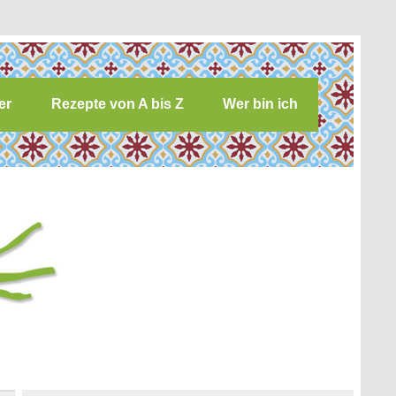
er
Rezepte von A bis Z
Wer bin ich