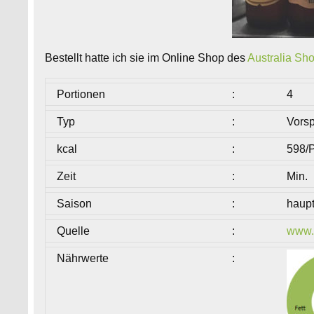
Bestellt hatte ich sie im Online Shop des
Australia Sh
Portionen
:
4
Typ
:
Vorsp
kcal
:
598/P
Zeit
:
Min.
Saison
:
haupt
Quelle
:
www.
Nährwerte
: