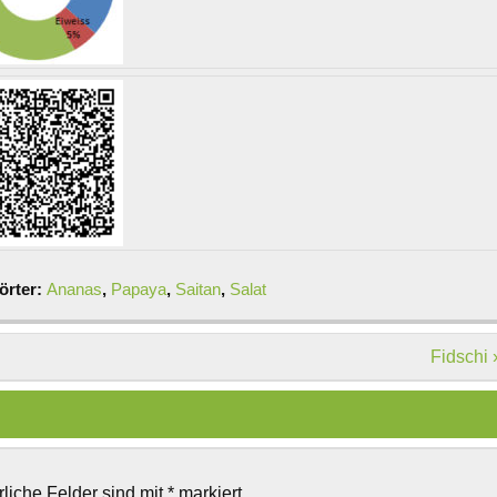
örter:
Ananas
,
Papaya
,
Saitan
,
Salat
Fidschi 
rliche Felder sind mit
*
markiert