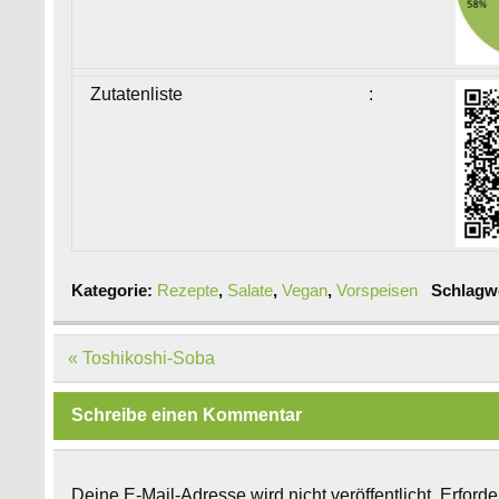
Zutatenliste
:
Kategorie:
Rezepte
,
Salate
,
Vegan
,
Vorspeisen
Schlagw
Beitragsnavigation
« Toshikoshi-Soba
Schreibe einen Kommentar
Deine E-Mail-Adresse wird nicht veröffentlicht.
Erforde