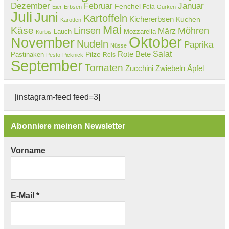
Dezember
Februar
Januar
Fenchel
Feta
Eier
Erbsen
Gurken
Juli
Juni
Kartoffeln
Kichererbsen
Kuchen
Karotten
Mai
Käse
Linsen
Möhren
März
Lauch
Mozzarella
Kürbis
Oktober
November
Nudeln
Paprika
Nüsse
Salat
Rote Bete
Pastinaken
Pilze
Reis
Pesto
Picknick
September
Tomaten
Zucchini
Zwiebeln
Äpfel
[instagram-feed feed=3]
Abonniere meinen Newsletter
Vorname
E-Mail
*