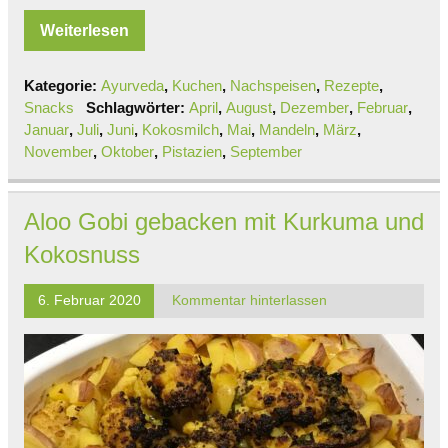
Weiterlesen
Kategorie:
Ayurveda
,
Kuchen
,
Nachspeisen
,
Rezepte
,
Snacks
Schlagwörter:
April
,
August
,
Dezember
,
Februar
,
Januar
,
Juli
,
Juni
,
Kokosmilch
,
Mai
,
Mandeln
,
März
,
November
,
Oktober
,
Pistazien
,
September
Aloo Gobi gebacken mit Kurkuma und
Kokosnuss
6. Februar 2020
Kommentar hinterlassen