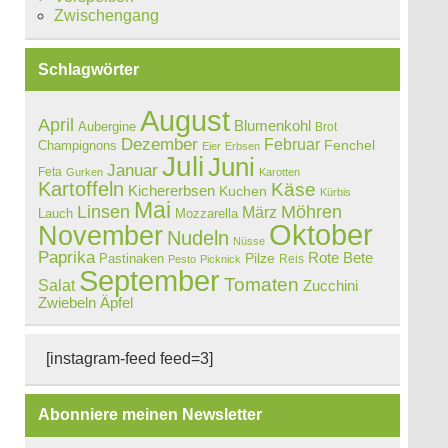
Zwischengang
Schlagwörter
August
April
Blumenkohl
Aubergine
Brot
Dezember
Februar
Champignons
Fenchel
Eier
Erbsen
Juli
Juni
Januar
Feta
Gurken
Karotten
Kartoffeln
Käse
Kichererbsen
Kuchen
Kürbis
Mai
Linsen
Möhren
März
Lauch
Mozzarella
Oktober
November
Nudeln
Nüsse
Paprika
Rote Bete
Pastinaken
Pilze
Reis
Pesto
Picknick
September
Tomaten
Salat
Zucchini
Zwiebeln
Äpfel
[instagram-feed feed=3]
Abonniere meinen Newsletter