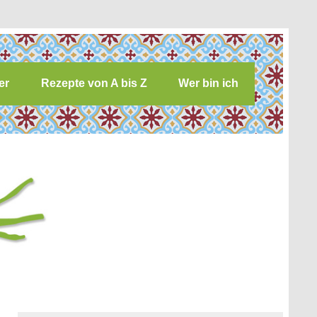
er
Rezepte von A bis Z
Wer bin ich