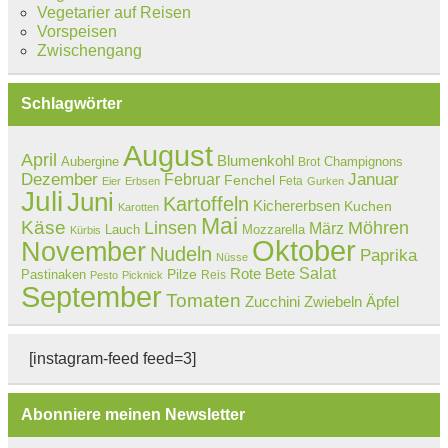
Vegetarier auf Reisen
Vorspeisen
Zwischengang
Schlagwörter
August
April
Blumenkohl
Aubergine
Champignons
Brot
Dezember
Februar
Januar
Fenchel
Feta
Eier
Erbsen
Gurken
Juli
Juni
Kartoffeln
Kichererbsen
Kuchen
Karotten
Mai
Käse
Linsen
Möhren
März
Lauch
Mozzarella
Kürbis
Oktober
November
Nudeln
Paprika
Nüsse
Salat
Rote Bete
Pastinaken
Pilze
Reis
Pesto
Picknick
September
Tomaten
Zucchini
Zwiebeln
Äpfel
[instagram-feed feed=3]
Abonniere meinen Newsletter