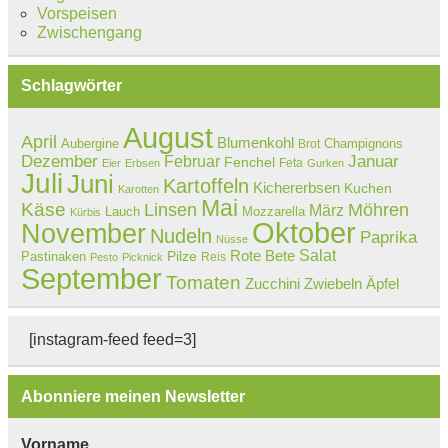
Vorspeisen
Zwischengang
Schlagwörter
August
April
Blumenkohl
Aubergine
Champignons
Brot
Dezember
Februar
Januar
Fenchel
Feta
Eier
Erbsen
Gurken
Juli
Juni
Kartoffeln
Kichererbsen
Kuchen
Karotten
Mai
Käse
Linsen
Möhren
März
Lauch
Mozzarella
Kürbis
Oktober
November
Nudeln
Paprika
Nüsse
Salat
Rote Bete
Pastinaken
Pilze
Reis
Pesto
Picknick
September
Tomaten
Zucchini
Zwiebeln
Äpfel
[instagram-feed feed=3]
Abonniere meinen Newsletter
Vorname