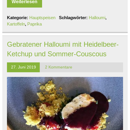
Weiterlesen
Kategorie:
Hauptspeisen
Schlagwörter:
Halloumi
,
Kartoffeln
,
Paprika
Gebratener Halloumi mit Heidelbeer-
Ketchup und Sommer-Couscous
27. Juni 2019
2 Kommentare