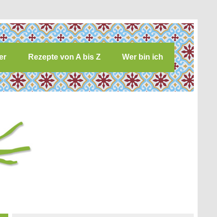
er
Rezepte von A bis Z
Wer bin ich