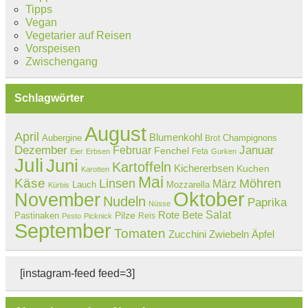
Tipps
Vegan
Vegetarier auf Reisen
Vorspeisen
Zwischengang
Schlagwörter
August
April
Blumenkohl
Aubergine
Champignons
Brot
Dezember
Februar
Januar
Fenchel
Feta
Eier
Erbsen
Gurken
Juli
Juni
Kartoffeln
Kichererbsen
Kuchen
Karotten
Mai
Käse
Linsen
Möhren
März
Lauch
Mozzarella
Kürbis
Oktober
November
Nudeln
Paprika
Nüsse
Salat
Rote Bete
Pastinaken
Pilze
Reis
Pesto
Picknick
September
Tomaten
Zucchini
Zwiebeln
Äpfel
[instagram-feed feed=3]