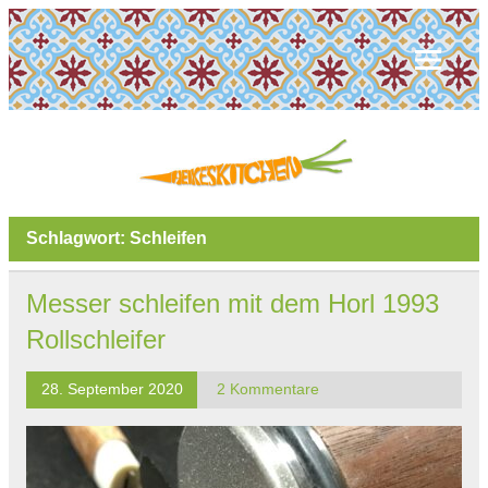
Schlagwort:
Schleifen
Messer schleifen mit dem Horl 1993
Rollschleifer
28. September 2020
2 Kommentare