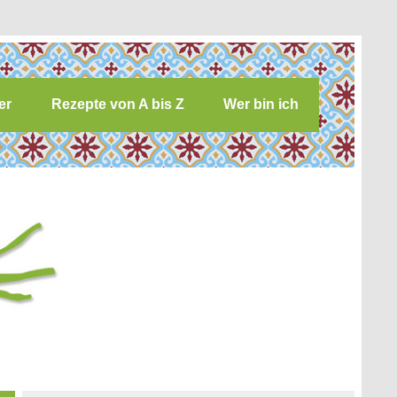
er
Rezepte von A bis Z
Wer bin ich