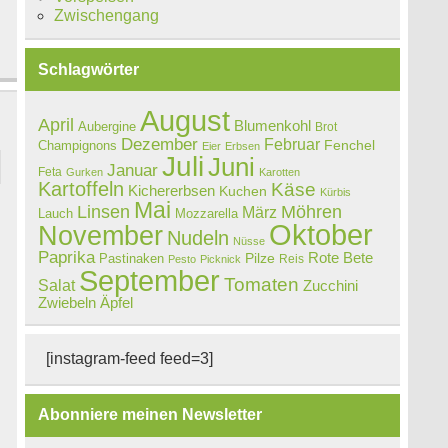
Zwischengang
Schlagwörter
August
April
Blumenkohl
Aubergine
Brot
Dezember
Februar
Champignons
Fenchel
Eier
Erbsen
Juli
Juni
Januar
Feta
Gurken
Karotten
Kartoffeln
Käse
Kichererbsen
Kuchen
Kürbis
Mai
Linsen
Möhren
März
Lauch
Mozzarella
Oktober
November
Nudeln
Nüsse
Paprika
Rote Bete
Pastinaken
Pilze
Reis
Pesto
Picknick
September
Tomaten
Salat
Zucchini
Zwiebeln
Äpfel
[instagram-feed feed=3]
Abonniere meinen Newsletter