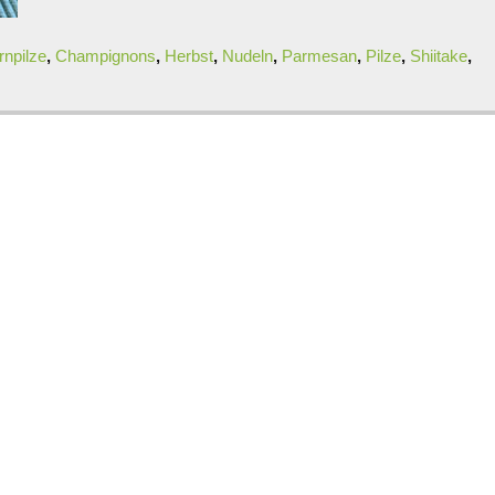
rnpilze
,
Champignons
,
Herbst
,
Nudeln
,
Parmesan
,
Pilze
,
Shiitake
,