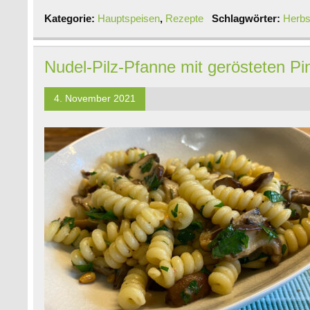
Kategorie:
Hauptspeisen
,
Rezepte
Schlagwörter:
Herbs
Nudel-Pilz-Pfanne mit gerösteten Pi
4. November 2021