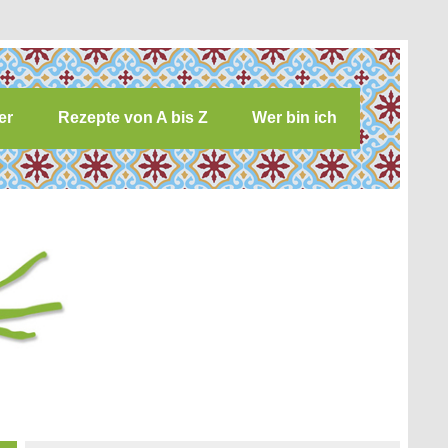
er
Rezepte von A bis Z
Wer bin ich