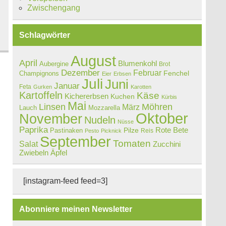
Zwischengang
Schlagwörter
August
April
Blumenkohl
Aubergine
Brot
Dezember
Februar
Champignons
Fenchel
Eier
Erbsen
Juli
Juni
Januar
Feta
Gurken
Karotten
Kartoffeln
Käse
Kichererbsen
Kuchen
Kürbis
Mai
Linsen
Möhren
März
Lauch
Mozzarella
Oktober
November
Nudeln
Nüsse
Paprika
Rote Bete
Pastinaken
Pilze
Reis
Pesto
Picknick
September
Tomaten
Salat
Zucchini
Zwiebeln
Äpfel
[instagram-feed feed=3]
Abonniere meinen Newsletter