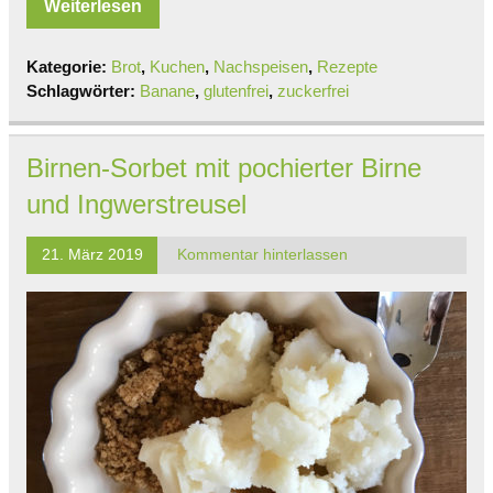
Weiterlesen
Kategorie:
Brot
,
Kuchen
,
Nachspeisen
,
Rezepte
Schlagwörter:
Banane
,
glutenfrei
,
zuckerfrei
Birnen-Sorbet mit pochierter Birne
und Ingwerstreusel
21. März 2019
Kommentar hinterlassen