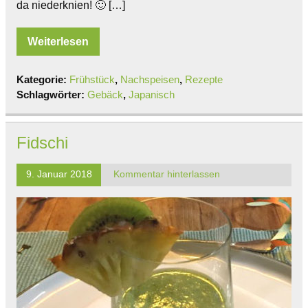
da niederknien! 🙂 […]
Weiterlesen
Kategorie:
Frühstück
,
Nachspeisen
,
Rezepte
Schlagwörter:
Gebäck
,
Japanisch
Fidschi
9. Januar 2018
Kommentar hinterlassen