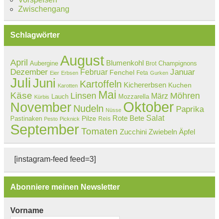
Zwischengang
Schlagwörter
August
April
Blumenkohl
Aubergine
Champignons
Brot
Dezember
Februar
Januar
Fenchel
Feta
Eier
Erbsen
Gurken
Juli
Juni
Kartoffeln
Kichererbsen
Kuchen
Karotten
Mai
Käse
Linsen
Möhren
März
Lauch
Mozzarella
Kürbis
Oktober
November
Nudeln
Paprika
Nüsse
Salat
Rote Bete
Pastinaken
Pilze
Reis
Pesto
Picknick
September
Tomaten
Zucchini
Zwiebeln
Äpfel
[instagram-feed feed=3]
Abonniere meinen Newsletter
Vorname